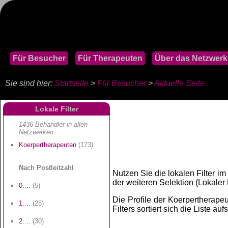
Für Besucher
Für Therapeuten
Über das Netzwerk
Sie sind hier:
Startseite
>
Für Besucher
>
Aktuelle Seite
Lokale Filter
1436 Behandler in allen
Netzwerken
Koerpertherapeuten
(173)
Nach Postleitzahl
Nutzen Sie die lokalen Filter im
der weiteren Selektion (Lokaler Fi
0....
(5)
Die Profile der Koerpertherapeu
1....
(28)
Filters sortiert sich die Liste au
2....
(30)