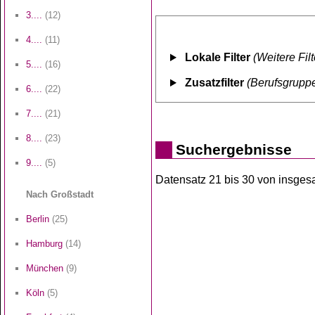
3....
(12)
4....
(11)
Lokale Filter
(Weitere Fil
5....
(16)
Zusatzfilter
(Berufsgruppe
6....
(22)
7....
(21)
8....
(23)
Suchergebnisse
9....
(5)
Datensatz 21 bis 30 von insgesa
Nach Großstadt
Berlin
(25)
Hamburg
(14)
München
(9)
Köln
(5)