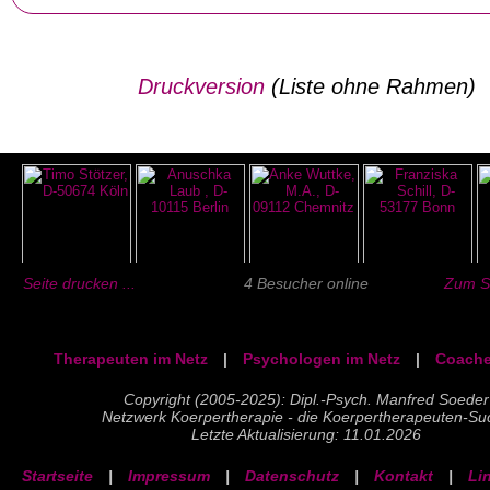
Druckversion
(Liste ohne Rahmen)
Seite drucken ...
4 Besucher online
Zum Se
Therapeuten im Netz
|
Psychologen im Netz
|
Coache
Copyright (2005-2025): Dipl.-Psych. Manfred Soeder
Netzwerk Koerpertherapie - die Koerpertherapeuten-Su
Letzte Aktualisierung: 11.01.2026
Startseite
|
Impressum
|
Datenschutz
|
Kontakt
|
Li