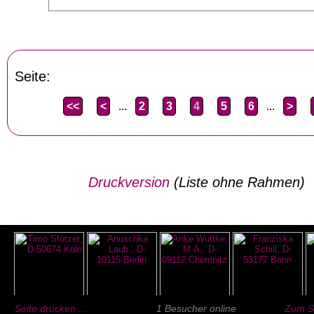
Seite:
<<
<
...
2
3
4
5
6
...
>
Druckversion
(Liste ohne Rahmen)
Seite drucken ...
1 Besucher online
Zum Se