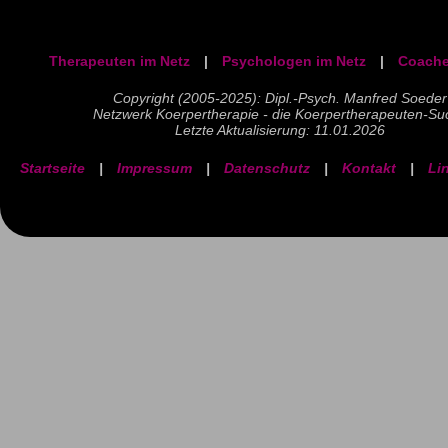
Therapeuten im Netz
|
Psychologen im Netz
|
Coache
Copyright (2005-2025): Dipl.-Psych. Manfred Soeder
Netzwerk Koerpertherapie - die Koerpertherapeuten-Su
Letzte Aktualisierung: 11.01.2026
Startseite
|
Impressum
|
Datenschutz
|
Kontakt
|
Li