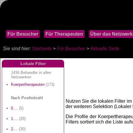
Für Besucher
Für Therapeuten
Über das Netzwerk
Sie sind hier:
Startseite
>
Für Besucher
>
Aktuelle Seite
Lokale Filter
1436 Behandler in allen
Netzwerken
Koerpertherapeuten
(173)
Nach Postleitzahl
Nutzen Sie die lokalen Filter im
der weiteren Selektion (Lokaler Fi
0....
(5)
Die Profile der Koerpertherapeu
1....
(28)
Filters sortiert sich die Liste au
2....
(30)