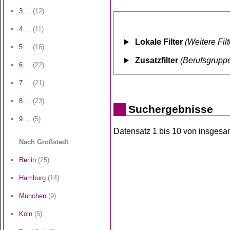
3....
(12)
4....
(11)
Lokale Filter
(Weitere Fil
5....
(16)
Zusatzfilter
(Berufsgruppe
6....
(22)
7....
(21)
8....
(23)
Suchergebnisse
9....
(5)
Datensatz 1 bis 10 von insgesamt
Nach Großstadt
Berlin
(25)
Hamburg
(14)
München
(9)
Köln
(5)