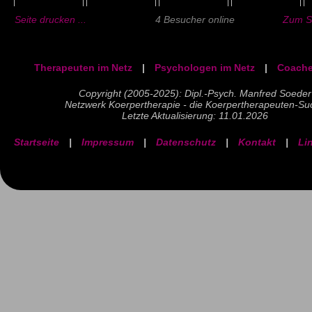
Seite drucken ...
4 Besucher online
Zum Se
Therapeuten im Netz
|
Psychologen im Netz
|
Coache
Copyright (2005-2025): Dipl.-Psych. Manfred Soeder
Netzwerk Koerpertherapie - die Koerpertherapeuten-Su
Letzte Aktualisierung: 11.01.2026
Startseite
|
Impressum
|
Datenschutz
|
Kontakt
|
Li