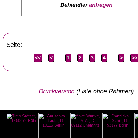
Behandler
anfragen
Seite:
<<
<
...
1
2
3
4
...
>
>>
Druckversion
(Liste ohne Rahmen)