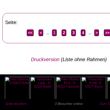
Seite:
<<
<
...
1
2
3
4
...
>
>>
Druckversion
(Liste ohne Rahmen)
Seite drucken ...
3 Besucher online
Zum Se