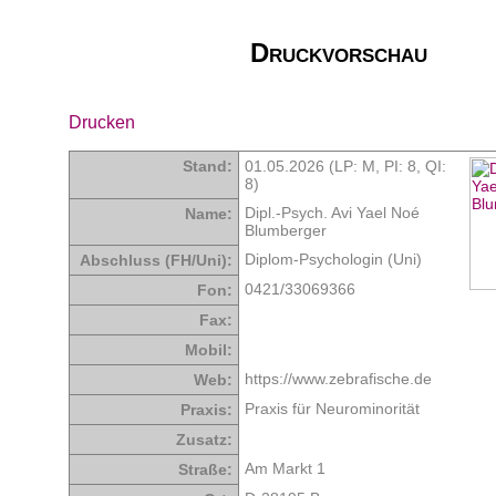
Druckvorschau
Drucken
Stand:
01.05.2026 (LP: M,
PI: 8
,
QI:
8
)
Dipl.-Psych. Avi Yael Noé
Name:
Blumberger
Diplom-Psychologin (Uni)
Abschluss (FH/Uni):
0421/33069366
Fon:
Fax:
Mobil:
https://www.zebrafische.de
Web:
Praxis für Neurominorität
Praxis:
Zusatz:
Am Markt 1
Straße: