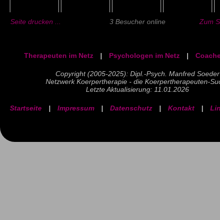
Seite drucken ...
3 Besucher online
Zum Se
Therapeuten im Netz
|
Psychologen im Netz
|
Coache
Copyright (2005-2025): Dipl.-Psych. Manfred Soeder
Netzwerk Koerpertherapie - die Koerpertherapeuten-Su
Letzte Aktualisierung: 11.01.2026
Startseite
|
Impressum
|
Datenschutz
|
Kontakt
|
Li