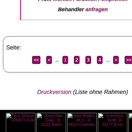
Behandler
anfragen
Seite:
<<
<
...
1
2
3
4
...
>
>>
Druckversion
(Liste ohne Rahmen)