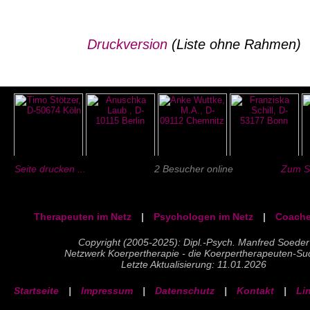
Druckversion
(Liste ohne Rahmen)
Seite drucken ...
2 Besucher online
Zum Se
Therapeuten im Netz
|
Psychologen im Netz
|
Coache
Copyright (2005-2025): Dipl.-Psych. Manfred Soeder
Netzwerk Koerpertherapie - die Koerpertherapeuten-Su
Letzte Aktualisierung: 11.01.2026
Startseite
|
Impressum
|
Datenschutz
|
Kontakt
|
Li