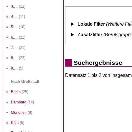
3....
(12)
4....
(11)
Lokale Filter
(Weitere Fil
5....
(16)
Zusatzfilter
(Berufsgruppe
6....
(22)
7....
(21)
8....
(23)
Suchergebnisse
9....
(5)
Datensatz 1 bis 2 von insgesamt 
Nach Großstadt
Berlin
(25)
Hamburg
(14)
München
(9)
Köln
(5)