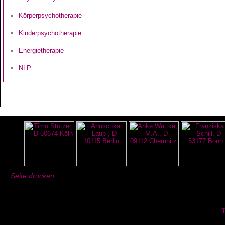
Körperpsychotherapie
Kinderpsychotherapie
Energietherapie
NLP
Seite drucken ...
T