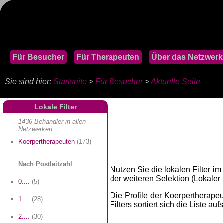
Für Besucher
Für Therapeuten
Über das Netzwerk
Sie sind hier:
Startseite
>
Für Besucher
>
Aktuelle Seite
Lokale Filter
1436 Behandler in allen
Netzwerken
Koerpertherapeuten
(173)
Nach Postleitzahl
Nutzen Sie die lokalen Filter im
der weiteren Selektion (Lokaler Fi
0....
(5)
Die Profile der Koerpertherapeu
1....
(28)
Filters sortiert sich die Liste au
2....
(30)