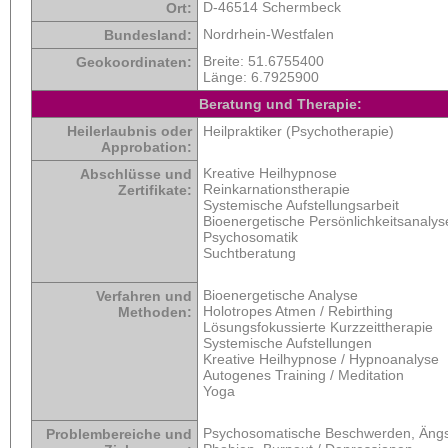
D-46514 Schermbeck
Ort:
Nordrhein-Westfalen
Bundesland:
Breite:
51.6755400
Geokoordinaten:
Länge:
6.7925900
Beratung und Therapie:
Heilerlaubnis oder
Heilpraktiker (Psychotherapie)
Approbation:
Kreative Heilhypnose
Abschlüsse und
Reinkarnationstherapie
Zertifikate:
Systemische Aufstellungsarbeit
Bioenergetische Persönlichkeitsanalys
Psychosomatik
Suchtberatung
Bioenergetische Analyse
Verfahren und
Holotropes Atmen / Rebirthing
Methoden:
Lösungsfokussierte Kurzzeittherapie
Systemische Aufstellungen
Kreative Heilhypnose / Hypnoanalyse
Autogenes Training / Meditation
Yoga
Psychosomatische Beschwerden, Ängs
Problembereiche und