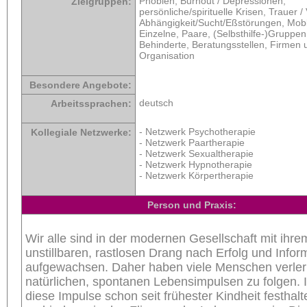
Phobien, Burnout / Depressionen,
Zielgruppen:
persönliche/spirituelle Krisen, Trauer / 
Abhängigkeit/Sucht/Eßstörungen, Mob
Einzelne, Paare, (Selbsthilfe-)Gruppe
Behinderte, Beratungsstellen, Firmen 
Organisation
Besondere Angebote:
deutsch
Arbeitssprachen:
- Netzwerk Psychotherapie
Kollegiale Netzwerke:
- Netzwerk Paartherapie
- Netzwerk Sexualtherapie
- Netzwerk Hypnotherapie
- Netzwerk Körpertherapie
Person und Praxis:
Wir alle sind in der modernen Gesellschaft mit ihr
unstillbaren, rastlosen Drang nach Erfolg und Infor
aufgewachsen. Daher haben viele Menschen verlern
natürlichen, spontanen Lebensimpulsen zu folgen. 
diese Impulse schon seit frühester Kindheit festhalt