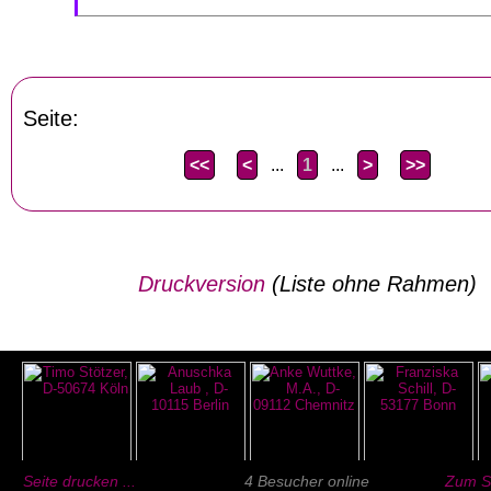
Seite:
<<
<
...
1
...
>
>>
Druckversion
(Liste ohne Rahmen)
Seite drucken ...
4 Besucher online
Zum Se