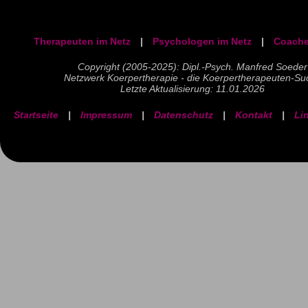
Therapeuten im Netz
|
Psychologen im Netz
|
Coache
Copyright (2005-2025): Dipl.-Psych. Manfred Soeder
Netzwerk Koerpertherapie - die Koerpertherapeuten-Su
Letzte Aktualisierung: 11.01.2026
Startseite
|
Impressum
|
Datenschutz
|
Kontakt
|
Li