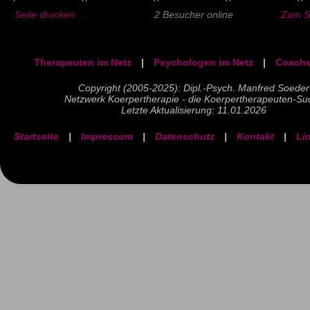
Seite drucken ...
2 Besucher online
Zum Se
Therapeuten im Netz
|
Psychologen im Netz
|
Coache
Copyright (2005-2025): Dipl.-Psych. Manfred Soeder
Netzwerk Koerpertherapie - die Koerpertherapeuten-Su
Letzte Aktualisierung: 11.01.2026
Startseite
|
Impressum
|
Datenschutz
|
Kontakt
|
Li