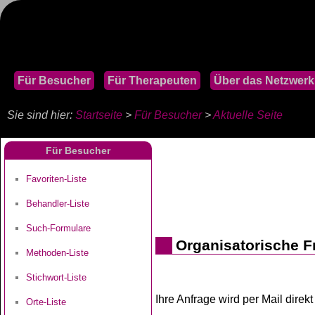
Für Besucher
Für Therapeuten
Über das Netzwerk
Sie sind hier:
Startseite
>
Für Besucher
>
Aktuelle Seite
Für Besucher
Favoriten-Liste
Behandler-Liste
Such-Formulare
Organisatorische F
Methoden-Liste
Stichwort-Liste
Ihre Anfrage wird per Mail dire
Orte-Liste