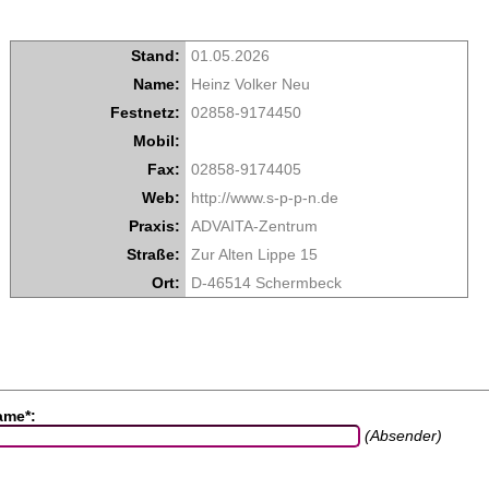
Stand:
01.05.2026
Name:
Heinz Volker Neu
Festnetz:
02858-9174450
Mobil:
Fax:
02858-9174405
Web:
http://www.s-p-p-n.de
Praxis:
ADVAITA-Zentrum
Straße:
Zur Alten Lippe 15
Ort:
D-46514 Schermbeck
ame*:
(Absender)