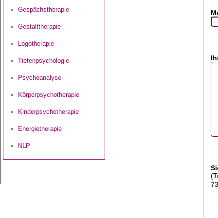
Gespächstherapie
Ma
Gestalttherapie
Logotherapie
Ih
Tiefenpsychologie
Psychoanalyse
Körperpsychotherapie
Kinderpsychotherapie
Energietherapie
NLP
Si
(T
7