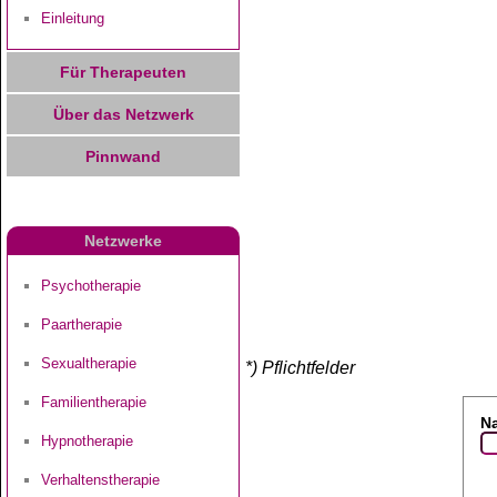
Einleitung
Für Therapeuten
Über das Netzwerk
Pinnwand
Netzwerke
Psychotherapie
Paartherapie
Sexualtherapie
*) Pflichtfelder
Familientherapie
N
Hypnotherapie
Verhaltenstherapie