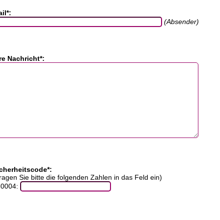
il*:
(Absender)
re Nachricht*:
cherheitscode*:
ragen Sie bitte die folgenden Zahlen in das Feld ein)
30004: