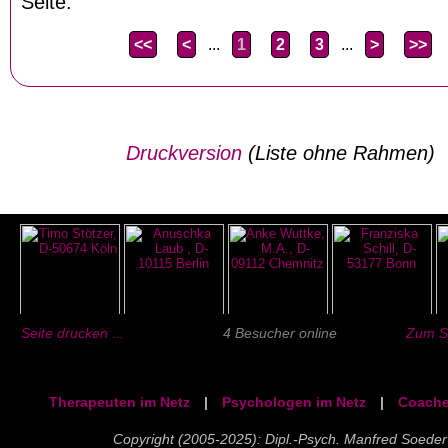
Seite:
<<
<
...
1
2
3
...
>
>>
Druckversion
(Liste ohne Rahmen)
Seite drucken ...
4 Besucher online
Zum Se
Therapeuten im Netz
|
Psychologen im Netz
|
Coache
Copyright (2005-2025): Dipl.-Psych. Manfred Soeder