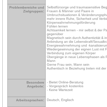
Selbstfürsorge und traumasensitive Begl
Problembereiche und
Frauen & Männer und Paare in
Zielgruppen:
Umbruchsituationen & Veränderungspha
mehr innere Ruhe, Sicherheit und Verb
Körperwahrnehmungsförderung
Fühlen lernen
Achtsamkeit lernen - mir selbst & der Pa
gegenüber
Magnetisch sein durch Authentizität & i
Anbindung an die Lebenskraft/Sexualkra
Energiewahrnehmung und -kanalisierun
Wiedergewinnung der eignen Lust mit 
Verbindung zum eigenen Körper
Übergänge in neue Lebensphasen als F
Mann
Gerne Frau sein, Mann sein
Authentisch in Beziehung treten mit der
- Bietet Online-Beratung
Besondere
- Vorgespräch kostenlos
Angebote:
- Keine Wartezeit
Deutsch, Englisch
Arbeitssprachen: