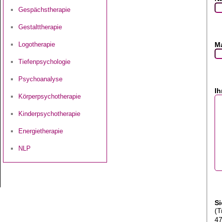
Gespächstherapie
Gestalttherapie
Ma
Logotherapie
Tiefenpsychologie
Psychoanalyse
Ih
Körperpsychotherapie
Kinderpsychotherapie
Energietherapie
NLP
Si
(T
4