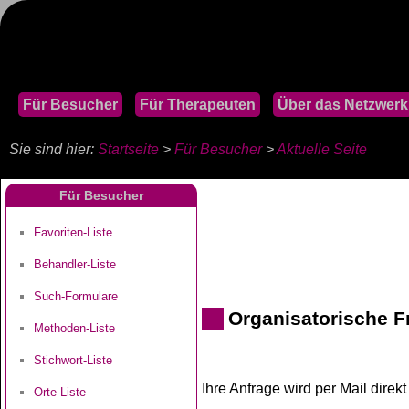
Für Besucher
Für Therapeuten
Über das Netzwerk
Sie sind hier:
Startseite
>
Für Besucher
>
Aktuelle Seite
Für Besucher
Favoriten-Liste
Behandler-Liste
Such-Formulare
Organisatorische F
Methoden-Liste
Stichwort-Liste
Ihre Anfrage wird per Mail dire
Orte-Liste