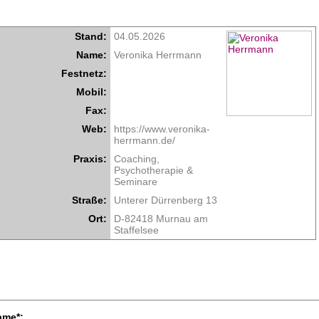
Stand:
04.05.2026
Name:
Veronika Herrmann
Festnetz:
Mobil:
Fax:
Web:
https://www.veronika-
herrmann.de/
Praxis:
Coaching,
Psychotherapie &
Seminare
Straße:
Unterer Dürrenberg 13
Ort:
D-82418 Murnau am
Staffelsee
ame*: