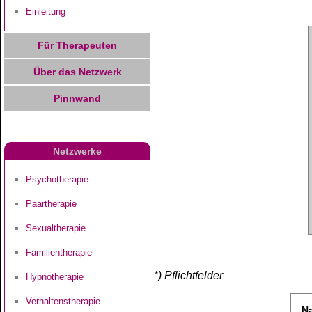
Einleitung
Für Therapeuten
Über das Netzwerk
Pinnwand
Netzwerke
Psychotherapie
Paartherapie
Sexualtherapie
Familientherapie
*) Pflichtfelder
Hypnotherapie
Verhaltenstherapie
N