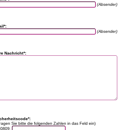
(Absender)
il*:
(Absender)
re Nachricht*:
cherheitscode*:
ragen Sie bitte die folgenden Zahlen in das Feld ein)
70809: