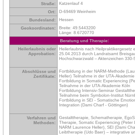
Katzenlauf 4
Straße:
D-69469 Weinheim
Ort:
Hessen
Bundesland:
Breite:
49.5443200
Geokoordinaten:
Länge:
8.6720770
Beratung und Therapie:
Heilerlaubnis oder
Heilerlaubnis nach Heilpraktikergesetz e
Approbation:
25.04.2013 durch Landratsamt Breisga
Hochschwarzwald – Aktenzeichen 330-
Fortbildung in der NARM-Methode (Lau
Abschlüsse und
Heller) Teilnahme in der UTA-Akademie
Zertifikate:
Fortbildung in Somatic Experiencing (Pe
Teilnahme in der UTA-Akademie Köln
Fortbildung Intensiv-Seminar Gestaltthe
Teilnahme beim Symbolon-Institut Nürn
Fortbildung in SEI - Somatische Emotio
Integration (Dami Charf - Göttingen)
Gestalttherapie, Schematherapie, EgoS
Verfahren und
Therapie, Somatic Experiencing (Peter 
Methoden:
NARM Laurence Heller), SEI (Dami Char
Leibtherapie (Udo Baer) – integrative u