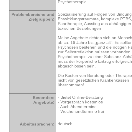
Psychotherapie
Spezialisierung auf Folgen von Bindungs
Problembereiche und
Entwicklungstraumata, komplexe PTBS, 
Zielgruppen:
Paartherapie, Ausstieg aus abhängigen
toxischen Beziehungen
Meine Angebote richten sich an Mensch
ab ca. 16 Jahre bis „ganz alt”. Es sollte
Psychosen bestehen und die nötigen Fä
zur Selbstreflektion müssen vorhanden 
Psychotherapie zu einer Substanz-Abhä
muss der körperliche Entzug erfolgreich
abgeschlossen sein.
Die Kosten von Beratung oder Therapi
nicht von gesetzlichen Krankenkassen
übernommen!
- Bietet Online-Beratung
Besondere
- Vorgespräch kostenlos
Angebote:
- Auch Abendtermine
- Wochenendtermine frei
deutsch
Arbeitssprachen: