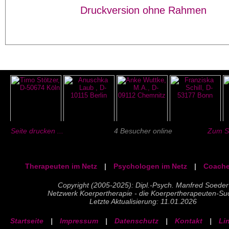
Druckversion ohne Rahmen
Seite drucken ...
4 Besucher online
Zum Se
Therapeuten im Netz
|
Psychologen im Netz
|
Coache
Copyright (2005-2025): Dipl.-Psych. Manfred Soeder
Netzwerk Koerpertherapie - die Koerpertherapeuten-Su
Letzte Aktualisierung: 11.01.2026
Startseite
|
Impressum
|
Datenschutz
|
Kontakt
|
Li