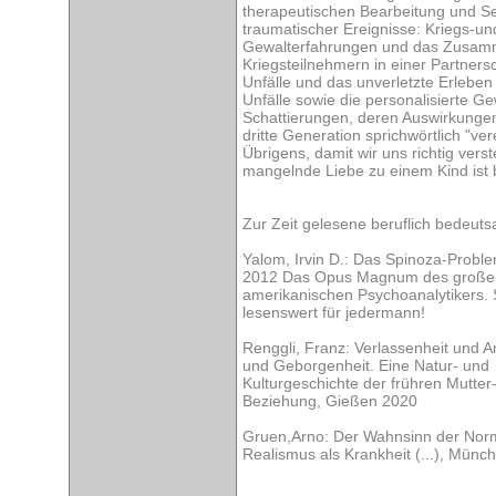
therapeutischen Bearbeitung und Se
traumatischer Ereignisse: Kriegs-un
Gewalterfahrungen und das Zusam
Kriegsteilnehmern in einer Partners
Unfälle und das unverletzte Erlebe
Unfälle sowie die personalisierte Gew
Schattierungen, deren Auswirkungen 
dritte Generation sprichwörtlich "ve
Übrigens, damit wir uns richtig vers
mangelnde Liebe zu einem Kind ist 
Zur Zeit gelesene beruflich bedeuts
Yalom, Irvin D.: Das Spinoza-Prob
2012 Das Opus Magnum des große
amerikanischen Psychoanalytikers.
lesenswert für jedermann!
Renggli, Franz: Verlassenheit und A
und Geborgenheit. Eine Natur- und
Kulturgeschichte der frühren Mutter
Beziehung, Gießen 2020
Gruen,Arno: Der Wahnsinn der Norma
Realismus als Krankheit (...), Münc