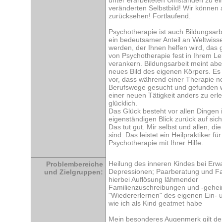
unter erarbeiteten Umständen zu e
veränderten Selbstbild! Wir können 
zurücksehen! Fortlaufend.
Psychotherapie ist auch Bildungsarbe
ein bedeutsamer Anteil an Weltwisse
werden, der Ihnen helfen wird, das 
von Psychotherapie fest in Ihrem L
verankern. Bildungsarbeit meint abe
neues Bild des eigenen Körpers. E
vor, dass während einer Therapie n
Berufswege gesucht und gefunden w
einer neuen Tätigkeit anders zu erl
glücklich.
Das Glück besteht vor allen Dingen 
eigenständigen Blick zurück auf sich
Das tut gut. Mir selbst und allen, die
sind. Das leistet ein Heilpraktiker für
Psychotherapie mit Ihrer Hilfe.
Heilung des inneren Kindes bei Er
Problembereiche
Depressionen; Paarberatung und Fa
und Zielgruppen:
hierbei Auflösung lähmender
Familienzuschreibungen und -gehei
"Wiedererlernen" des eigenen Ein-
wie ich als Kind geatmet habe
Mein besonderes Augenmerk gilt de