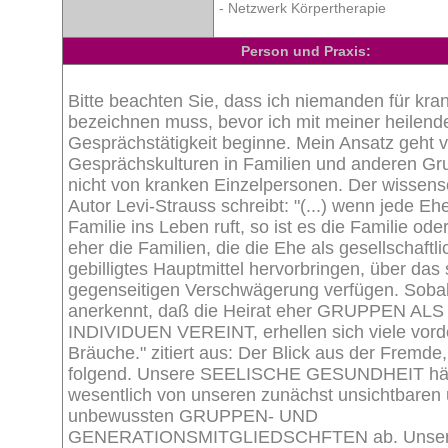
- Netzwerk Körpertherapie
Person und Praxis:
Bitte beachten Sie, dass ich niemanden für kra
bezeichnen muss, bevor ich mit meiner heilend
Gesprächstätigkeit beginne. Mein Ansatz geht 
Gesprächskulturen in Familien und anderen Gr
nicht von kranken Einzelpersonen. Der wissensc
Autor Levi-Strauss schreibt: "(...) wenn jede Eh
Familie ins Leben ruft, so ist es die Familie ode
eher die Familien, die die Ehe als gesellschaftli
gebilligtes Hauptmittel hervorbringen, über das 
gegenseitigen Verschwägerung verfügen. Soba
anerkennt, daß die Heirat eher GRUPPEN ALS
INDIVIDUEN VEREINT, erhellen sich viele vor
Bräuche." zitiert aus: Der Blick aus der Fremde
folgend. Unsere SEELISCHE GESUNDHEIT hän
wesentlich von unseren zunächst unsichtbaren
unbewussten GRUPPEN- UND
GENERATIONSMITGLIEDSCHFTEN ab. Unsere