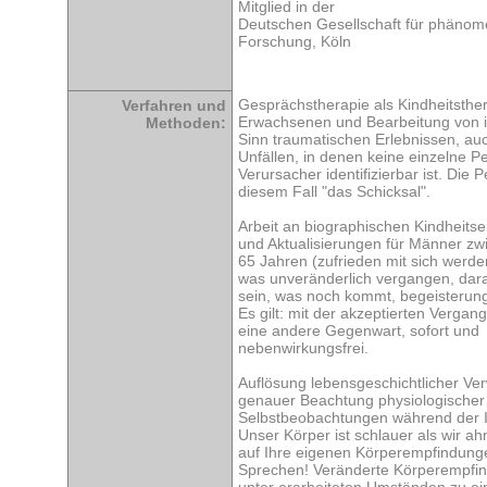
Mitglied in der
Deutschen Gesellschaft für phänom
Forschung, Köln
Gesprächstherapie als Kindheitsthera
Verfahren und
Erwachsenen und Bearbeitung von i
Methoden:
Sinn traumatischen Erlebnissen, au
Unfällen, in denen keine einzelne P
Verursacher identifizierbar ist. Die P
diesem Fall "das Schicksal".
Arbeit an biographischen Kindheits
und Aktualisierungen für Männer zw
65 Jahren (zufrieden mit sich werde
was unveränderlich vergangen, dar
sein, was noch kommt, begeisterung
Es gilt: mit der akzeptierten Vergan
eine andere Gegenwart, sofort und
nebenwirkungsfrei.
Auflösung lebensgeschichtlicher V
genauer Beachtung physiologischer
Selbstbeobachtungen während der I
Unser Körper ist schlauer als wir ah
auf Ihre eigenen Körperempfindung
Sprechen! Veränderte Körperempfi