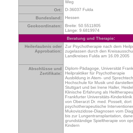
Weg
D-36037 Fulda
Ort:
Hessen
Bundesland:
Breite: 50.5511805
Geokoordinaten:
Länge: 9.6819974
Beratung und Therapie:
Heilerlaubnis oder
Zur Psychotherapie nach dem Heilpr
Approbation:
zugelassen durch den Kreisausschu
Landkreises Fulda am 16.09.2005
Diplom-Pädagoge, Universität Fran
Abschlüsse und
Heilpraktiker für Psychotherapie
Zertifikate:
Ausbildung in Atem- und Sprechtech
Hochschule für Musik und darstelle
Stuttgart und bei Irene Haller, Heide
Klinische Erfahrung als Heiltherapeu
Frankfurter Universitäts-Kinderklinik
von Oberarzt Dr. med. Posselt, dort
psychotherapeutische Interventione
Mukoviszidose-Diagnosen vom Dia
bis zur Lungentransplantation, dan
grundständige Spieltherapie von ops
Kindern