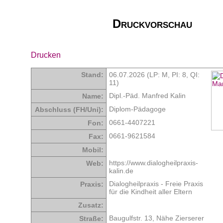
Druckvorschau
Drucken
Stand:
06.07.2026 (LP: M,
PI: 8
,
QI:
11
)
Dipl.-Päd. Manfred Kalin
Name:
Diplom-Pädagoge
Abschluss (FH/Uni):
0661-4407221
Fon:
0661-9621584
Fax:
Mobil:
https://www.dialogheilpraxis-
Web:
kalin.de
Dialogheilpraxis - Freie Praxis
Praxis:
für die Kindheit aller Eltern
Zusatz:
Baugulfstr. 13, Nähe Zierserer
Straße: