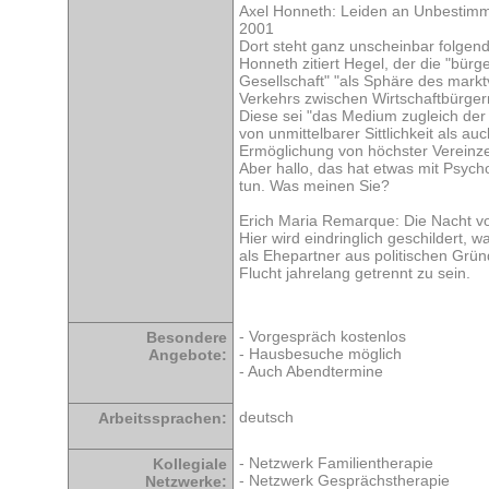
Axel Honneth: Leiden an Unbestimmt
2001
Dort steht ganz unscheinbar folgend
Honneth zitiert Hegel, der die "bürge
Gesellschaft" "als Sphäre des markt
Verkehrs zwischen Wirtschaftbürger
Diese sei "das Medium zugleich der
von unmittelbarer Sittlichkeit als auc
Ermöglichung von höchster Vereinze
Aber hallo, das hat etwas mit Psych
tun. Was meinen Sie?
Erich Maria Remarque: Die Nacht v
Hier wird eindringlich geschildert, w
als Ehepartner aus politischen Grü
Flucht jahrelang getrennt zu sein.
- Vorgespräch kostenlos
Besondere
- Hausbesuche möglich
Angebote:
- Auch Abendtermine
deutsch
Arbeitssprachen:
- Netzwerk Familientherapie
Kollegiale
- Netzwerk Gesprächstherapie
Netzwerke: