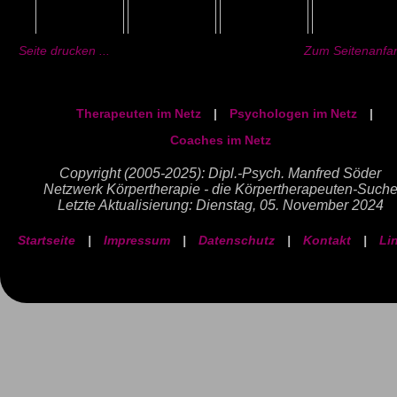
Seite drucken ...
Zum Seitenanfan
Therapeuten im Netz
|
Psychologen im Netz
|
Coaches im Netz
Copyright (2005-2025): Dipl.-Psych. Manfred Söder
Netzwerk Körpertherapie - die Körpertherapeuten-Such
Letzte Aktualisierung: Dienstag, 05. November 2024
Startseite
|
Impressum
|
Datenschutz
|
Kontakt
|
Li