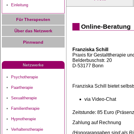
Einleitung
Für Therapeuten
Online-Beratung
Über das Netzwerk
Pinnwand
Franziska Schill
Praxis für Gestalttherapie u
Belderbuschstr. 20
Netzwerke
D-53177 Bonn
Psychotherapie
Franziska Schill bietet selb
Paartherapie
Sexualtherapie
via Video-Chat
Familientherapie
Zeitstunde: 85 Euro (Präsenz
Hypnotherapie
Zahlung auf Rechnung
Verhaltenstherapie
(Honorarangaben sind als Ric