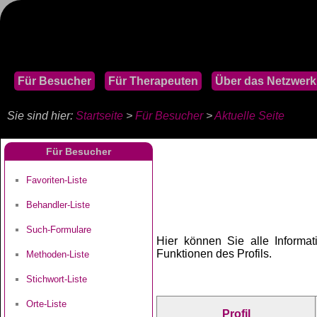
Für Besucher
Für Therapeuten
Über das Netzwerk
Sie sind hier:
Startseite
>
Für Besucher
>
Aktuelle Seite
Für Besucher
Favoriten-Liste
Behandler-Liste
Such-Formulare
Hier können Sie alle Informat
Funktionen des Profils.
Methoden-Liste
Stichwort-Liste
Orte-Liste
Profil