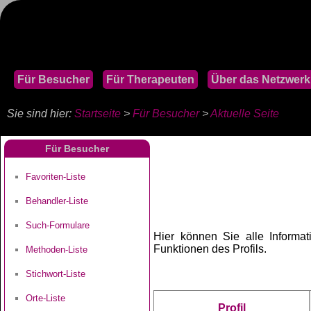
Für Besucher
Für Therapeuten
Über das Netzwerk
Sie sind hier:
Startseite
>
Für Besucher
>
Aktuelle Seite
Für Besucher
Favoriten-Liste
Behandler-Liste
Such-Formulare
Hier können Sie alle Informat
Funktionen des Profils.
Methoden-Liste
Stichwort-Liste
Orte-Liste
Profil