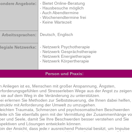
- Bietet Online-Beratung
ondere Angebote:
- Hausbesuche möglich
- Auch Abendtermine
- Wochenendtermine frei
- Keine Wartezeit
Deutsch, Englisch
Arbeitssprachen:
- Netzwerk Psychotherapie
legiale Netzwerke:
- Netzwerk Gesprächstherapie
- Netzwerk Energietherapie
- Netzwerk Körpertherapie
Person und Praxis:
n Anliegen ist es, Menschen mit großer Anspannung, Ängsten,
rforderungsgefühlen und Stresserleben Wege aus der Angst zu zeigen
 sie auf dem Weg in die Veränderung zu unterstützen.
ei erlernen Sie Methoden zur Selbststeuerung, die Ihnen dabei helfen,
struktiv mit Anforderung der Umwelt zu umzugehen.
 leichten Traumata, Schmerzen und psychosomatischen Beschwerden
leite ich Sie ebenfalls gern mit der Vermittlung der Zusammenhänge v
per und Seele, damit Sie Ihre Beschwerden besser verstehen und Sie
spektiven und Lösungen entwickeln können.
 bin der Ansicht, dass jede:r ausreichend Potenzial besitzt, um Impulse