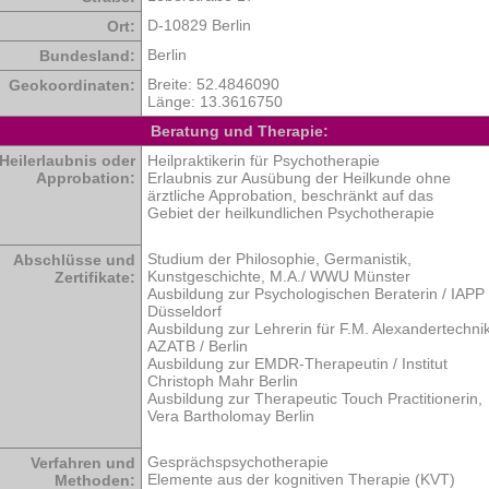
D-10829 Berlin
Ort:
Berlin
Bundesland:
Breite:
52.4846090
Geokoordinaten:
Länge:
13.3616750
Beratung und Therapie:
Heilerlaubnis oder
Heilpraktikerin für Psychotherapie
Approbation:
Erlaubnis zur Ausübung der Heilkunde ohne
ärztliche Approbation, beschränkt auf das
Gebiet der heilkundlichen Psychotherapie
Studium der Philosophie, Germanistik,
Abschlüsse und
Kunstgeschichte, M.A./ WWU Münster
Zertifikate:
Ausbildung zur Psychologischen Beraterin / IAPP
Düsseldorf
Ausbildung zur Lehrerin für F.M. Alexandertechnik
AZATB / Berlin
Ausbildung zur EMDR-Therapeutin / Institut
Christoph Mahr Berlin
Ausbildung zur Therapeutic Touch Practitionerin,
Vera Bartholomay Berlin
Gesprächspsychotherapie
Verfahren und
Elemente aus der kognitiven Therapie (KVT)
Methoden: