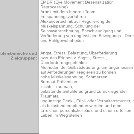
EMDR (Eye Movement Desensitization
Reprocessing)
Arbeit mit dem Inneren Team
Entspannungsverfahren
Alexandertechnik zur Regulierung der
Muskelspannung, Schulung der
Selbstwahrnehmung, Entschleunigung und
Veränderung von ungünstigen Bewegungs-, Denk
und Fühlgewohnheiten
Angst, Stress, Belastung, Überforderung
oblembereiche und
bzw. das Erleben v. Angst-, Stress-,
Zielgruppen:
Überforderungsgefühlen
Methoden der Selbststeuerung, um angemessen
auf Anforderungen reagieren zu können
hohe Muskelspannung, Schmerzen
Burnout-Prävention
leichte Traumata,
belastende Gefühle aufgrund zurückliegender
Traumata
ungünstige Denk-, Fühl- oder Verhaltensmuster, 
als belastend empfunden werden und dem
Erreichen persönlicher Ziele und einem erfüllten
Leben im Weg stehen