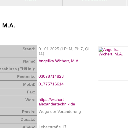
, M.A.
Stand:
01.01.2025 (LP: M,
PI: 7
,
QI:
11
)
Angelika Wichert, M.A.
Name:
bschluss (FH/Uni):
03078714823
Festnetz:
01775716614
Mobil:
Fax:
https://wichert-
Web:
alexandertechnik.de
Wege der Veränderung
Praxis:
Zusatz:
Leberstraße 17
Straße: