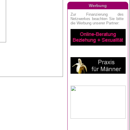
Werbung
.