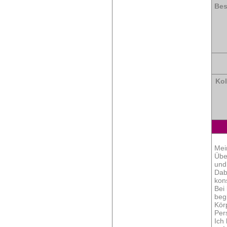
Bes
Kol
Mei
Übe
und
Dab
kon
Bei
beg
Kör
Per
Ich