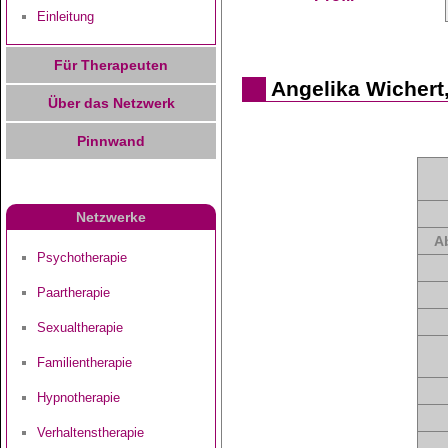
Einleitung
Für Therapeuten
Angelika Wichert
Über das Netzwerk
Pinnwand
Netzwerke
A
Psychotherapie
Paartherapie
Sexualtherapie
Familientherapie
Hypnotherapie
Verhaltenstherapie