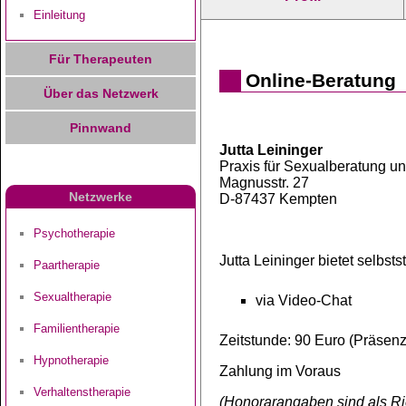
Einleitung
Für Therapeuten
Online-Beratung
Über das Netzwerk
Pinnwand
Jutta Leininger
Praxis für Sexualberatung u
Magnusstr. 27
Netzwerke
D-87437 Kempten
Psychotherapie
Jutta Leininger bietet selbs
Paartherapie
Sexualtherapie
via Video-Chat
Familientherapie
Zeitstunde: 90 Euro (Präsenz
Hypnotherapie
Zahlung im Voraus
Verhaltenstherapie
(Honorarangaben sind als Ric