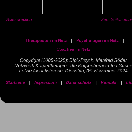
Seite drucken ...
Zum Seitenanfan
Therapeuten im Netz
|
Psychologen im Netz
|
Coaches im Netz
Copyright (2005-2025): Dipl.-Psych. Manfred Söder
Netzwerk Körpertherapie - die Körpertherapeuten-Such
Letzte Aktualisierung: Dienstag, 05. November 2024
Startseite
|
Impressum
|
Datenschutz
|
Kontakt
|
Li