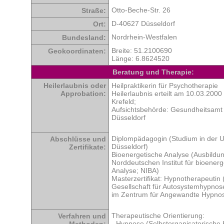
Otto-Beche-Str. 26
Straße:
D-40627 Düsseldorf
Ort:
Nordrhein-Westfalen
Bundesland:
Breite: 51.2100690
Geokoordinaten:
Länge: 6.8624520
Beratung und Therapie:
Heilerlaubnis oder
Heilpraktikerin für Psychotherapie
Approbation:
Heilerlaubnis erteilt am 10.03.2000
Krefeld;
Aufsichtsbehörde: Gesundheitsamt 
Düsseldorf
Diplompädagogin (Studium in der Un
Abschlüsse und
Düsseldorf)
Zertifikate:
Bioenergetische Analyse (Ausbildu
Norddeutschen Institut für bioenerg
Analyse; NIBA)
Masterzertifikat: Hypnotherapeutin
Gesellschaft für Autosystemhypnos
im Zentrum für Angewandte Hypnos
Therapeutische Orientierung:
Verfahren und
- Hypnose (Selbstorganisatorische