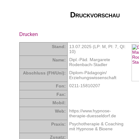
Druckvorschau
Drucken
Stand:
13.07.2025 (LP: M,
PI: 7
,
QI:
10
)
Dipl.-Päd. Margarete
Name:
Rodenbach-Stadler
Diplom-Pädagogin/
Abschluss (FH/Uni):
Erziehungswissenschaft
0211-15810207
Fon:
Fax:
Mobil:
https://www.hypnose-
Web:
therapie-duesseldorf.de
Psychotherapie & Coaching
Praxis:
mit Hypnose & Bioene
Zusatz: