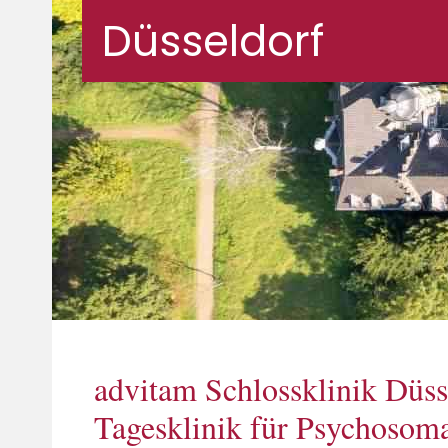
Düsseldorf
advitam Schlossklinik Düss
Tagesklinik für Psychosoma