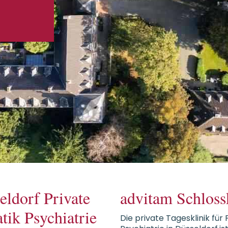
eldorf Private
advitam Schloss
tik Psychiatrie
Die private Tagesklinik fü