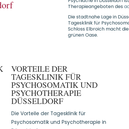
Psychiatrie in Düsseldorf
is
dorf
Therapieangeboten des
a
Die stadtnahe Lage in Düs
Tagesklinik für Psychosom
Schloss Elbroich macht die 
grünen Oase.
K
VORTEILE DER
TAGESKLINIK FÜR
PSYCHOSOMATIK UND
PSYCHOTHERAPIE
DÜSSELDORF
Die Vorteile der Tagesklinik für
Psychosomatik und Psychotherapie in